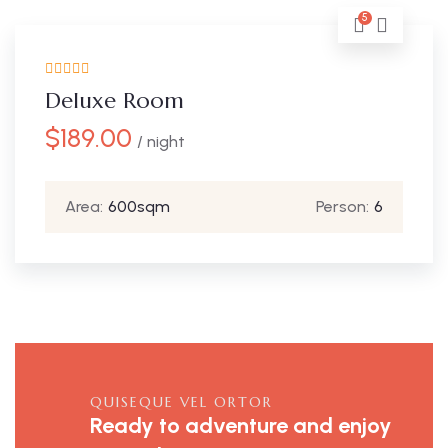
5
Deluxe Room
$
189.00
/ night
Area:
600sqm
Person:
6
QUISEQUE VEL ORTOR
Ready to adventure and enjoy