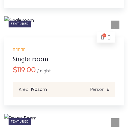
FEATURED
5
Single room
$
119.00
/ night
Area:
190sqm
Person:
6
FEATURED