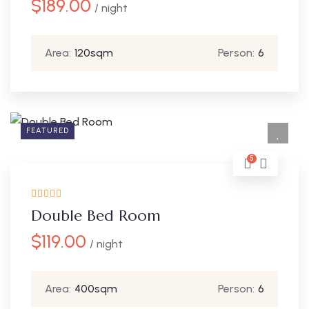
$
189.00
/ night
Area:
120sqm
Person:
6
FEATURED
5
Double Bed Room
$
119.00
/ night
Area:
400sqm
Person:
6